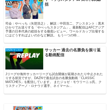
括
司会：やべっち（矢部浩之）、解説：中田浩二、アシスタント：黒木
ひかりでお送りする「やべっちスタジアム」。最新配信はAFCアジア
予選の日本代表の総括をする徹底レビュー。ワールドカップ出場する
にはどうすればよいのかなど解説。 もう一つの特...
サッカー 過去の名勝負を振り返
DAZN サッカー
る動画配信
Jリーグや海外サッカーリーグも試合開催が延期されたり中止された
りする状況ですが、DAZNで過去試合の名勝負動画「CLASSIC
MATCHES」を配信しています。 またジョゼ・モウリーニョ氏、ク
リスティアーノ・ロナウド選手、ネイマール...