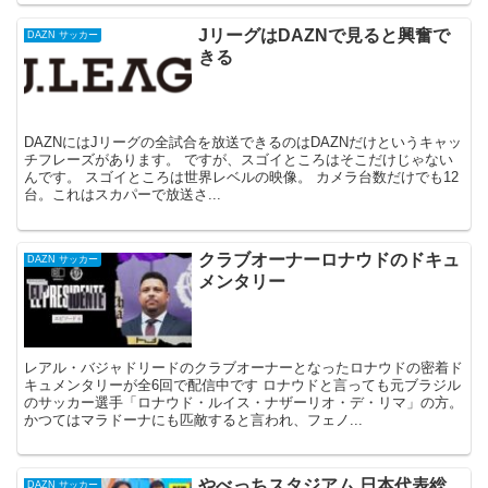
JリーグはDAZNで見ると興奮で
DAZN サッカー
きる
DAZNにはJリーグの全試合を放送できるのはDAZNだけというキャッ
チフレーズがあります。 ですが、スゴイところはそこだけじゃない
んです。 スゴイところは世界レベルの映像。 カメラ台数だけでも12
台。これはスカパーで放送さ...
クラブオーナーロナウドのドキュ
DAZN サッカー
メンタリー
レアル・バジャドリードのクラブオーナーとなったロナウドの密着ド
キュメンタリーが全6回で配信中です ロナウドと言っても元ブラジル
のサッカー選手「ロナウド・ルイス・ナザーリオ・デ・リマ」の方。
かつてはマラドーナにも匹敵すると言われ、フェノ...
やべっちスタジアム 日本代表総
DAZN サッカー