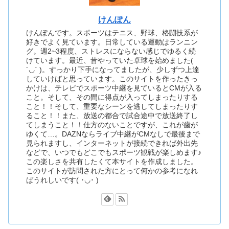
けんぽん
けんぽんです。スポーツはテニス、野球、格闘技系が
好きでよく見ています。日常している運動はランニン
グ。週2~3程度、ストレスにならない感じでゆるく続
けています。最近、昔やっていた卓球を始めました(
´◡` )。すっかり下手になってましたが、少しずつ上達
していけばと思っています。このサイトを作ったきっ
かけは、テレビでスポーツ中継を見ているとCMが入る
こと。そして、その間に得点が入ってしまったりする
こと！！そして、重要なシーンを逃してしまったりす
ること！！また、放送の都合で試合途中で放送終了し
てしまうこと！！仕方のないことですが、これが歯が
ゆくて…。DAZNならライブ中継がCMなしで最後まで
見られますし、インターネットが接続できれば外出先
などで、いつでもどこでもスポーツ観戦が楽しめます♪
この楽しさを共有したくて本サイトを作成しました。
このサイトが訪問された方にとって何かの参考になれ
ばうれしいです( ･◡･ )