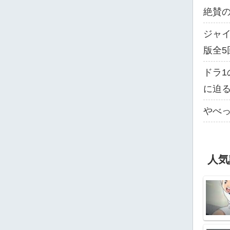
絶賛
ジャイ
版全5
ドラ1
に迫
やべっ
人気