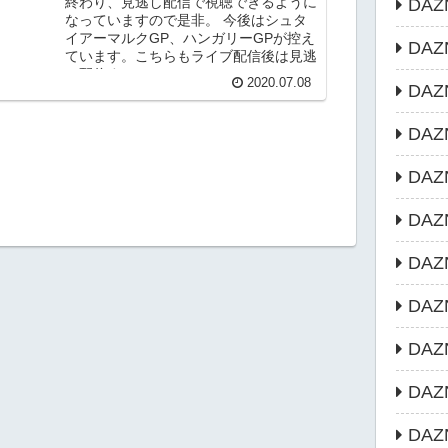
終わり、見逃し配信で視聴できるように
DAZ
なっていますので是非。 今後はシュタ
イアーマルクGP、ハンガリーGPが控え
DA
ています。こちらもライブ配信後は見逃
し配信す...
2020.07.08
DAZ
DAZ
DA
DAZN
DA
DA
DA
DA
DA