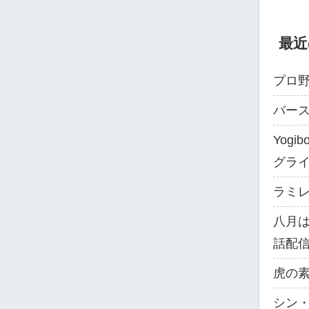
最近
プロ野
バー
Yog
グラ
ラミレス
八月
話配
虎の素
シン・