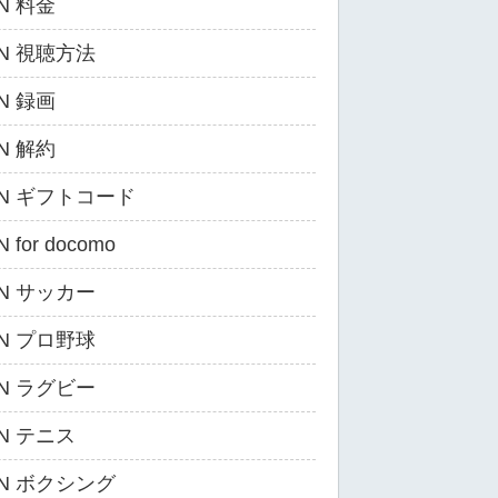
N 料金
ZN 視聴方法
N 録画
N 解約
ZN ギフトコード
 for docomo
ZN サッカー
ZN プロ野球
ZN ラグビー
ZN テニス
ZN ボクシング