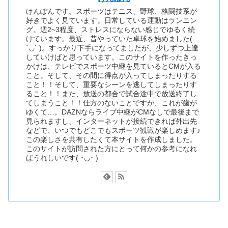
けんぽんです。スポーツはテニス、野球、格闘技系が
好きでよく見ています。日常している運動はランニン
グ。週2~3程度、ストレスにならない感じでゆるく続
けています。最近、昔やっていた卓球を始めました(
´◡` )。すっかり下手になってましたが、少しずつ上達
していけばと思っています。このサイトを作ったきっ
かけは、テレビでスポーツ中継を見ているとCMが入る
こと。そして、その間に得点が入ってしまったりする
こと！！そして、重要なシーンを逃してしまったりす
ること！！また、放送の都合で試合途中で放送終了し
てしまうこと！！仕方のないことですが、これが歯が
ゆくて…。DAZNならライブ中継がCMなしで最後まで
見られますし、インターネットが接続できれば外出先
などで、いつでもどこでもスポーツ観戦が楽しめます♪
この楽しさを共有したくて本サイトを作成しました。
このサイトが訪問された方にとって何かの参考になれ
ばうれしいです( ･◡･ )