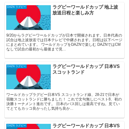
ラグビーワールドカップ 地上波
DAZN ラグビー
放送日程と楽しみ方
9/20からラグビーワールドカップが日本で開催されます。日本代表の
試合は地上波放送では日本テレビで中継されます。日程は以下ページ
にまとめています。 ワールドカップをDAZNで楽しむ DAZNではCM
なしで試合の最初から最後まで見...
ラグビーワールドカップ 日本VS
DAZN ラグビー
スコットランド
ワールドカップラグビー日本VS スコットランド線、28-21で日本が
宿敵スコットランドに勝ちました！ これで文句無しにベスト8、初の
決勝トーナメント進出です。 日本のパス回しは最高ですね。見てい
てとてもカッコ良かったし気持ち良か...
ラグビーワールドカップ 日本VS
DAZN ラグビー