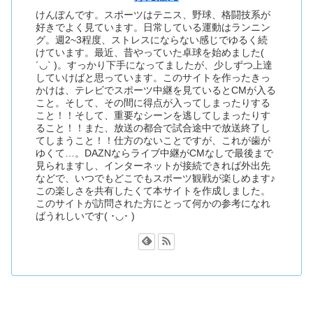
けんぽんです。スポーツはテニス、野球、格闘技系が
好きでよく見ています。日常している運動はランニン
グ。週2~3程度、ストレスにならない感じでゆるく続
けています。最近、昔やっていた卓球を始めました(
´◡` )。すっかり下手になってましたが、少しずつ上達
していけばと思っています。このサイトを作ったきっ
かけは、テレビでスポーツ中継を見ているとCMが入る
こと。そして、その間に得点が入ってしまったりする
こと！！そして、重要なシーンを逃してしまったりす
ること！！また、放送の都合で試合途中で放送終了し
てしまうこと！！仕方のないことですが、これが歯が
ゆくて…。DAZNならライブ中継がCMなしで最後まで
見られますし、インターネットが接続できれば外出先
などで、いつでもどこでもスポーツ観戦が楽しめます♪
この楽しさを共有したくて本サイトを作成しました。
このサイトが訪問された方にとって何かの参考になれ
ばうれしいです( ･◡･ )