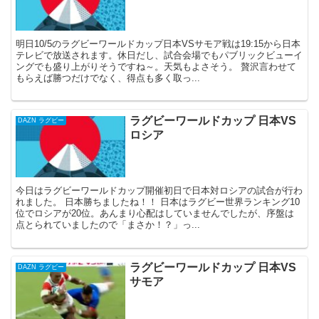
明日10/5のラグビーワールドカップ日本VSサモア戦は19:15から日本
テレビで放送されます。休日だし、試合会場でもパブリックビューイ
ングでも盛り上がりそうですね～。天気もよさそう。 贅沢言わせて
もらえば勝つだけでなく、得点も多く取っ...
ラグビーワールドカップ 日本VS
DAZN ラグビー
ロシア
今日はラグビーワールドカップ開催初日で日本対ロシアの試合が行わ
れました。 日本勝ちましたね！！ 日本はラグビー世界ランキング10
位でロシアが20位。あんまり心配はしていませんでしたが、序盤は
点とられていましたので「まさか！？」っ...
ラグビーワールドカップ 日本VS
DAZN ラグビー
サモア