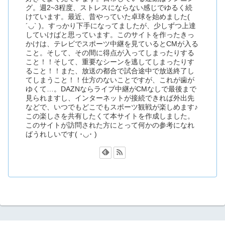
グ。週2~3程度、ストレスにならない感じでゆるく続
けています。最近、昔やっていた卓球を始めました(
´◡` )。すっかり下手になってましたが、少しずつ上達
していけばと思っています。このサイトを作ったきっ
かけは、テレビでスポーツ中継を見ているとCMが入る
こと。そして、その間に得点が入ってしまったりする
こと！！そして、重要なシーンを逃してしまったりす
ること！！また、放送の都合で試合途中で放送終了し
てしまうこと！！仕方のないことですが、これが歯が
ゆくて…。DAZNならライブ中継がCMなしで最後まで
見られますし、インターネットが接続できれば外出先
などで、いつでもどこでもスポーツ観戦が楽しめます♪
この楽しさを共有したくて本サイトを作成しました。
このサイトが訪問された方にとって何かの参考になれ
ばうれしいです( ･◡･ )