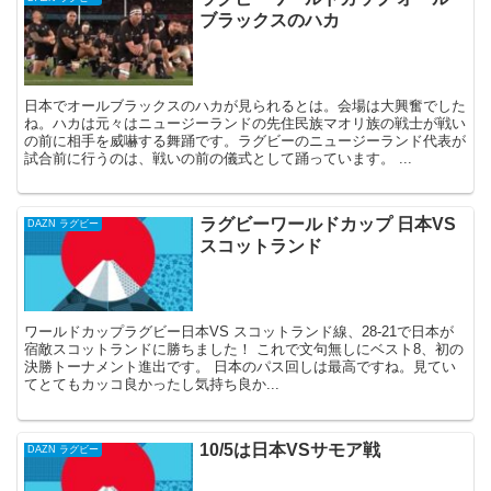
ブラックスのハカ
日本でオールブラックスのハカが見られるとは。会場は大興奮でした
ね。ハカは元々はニュージーランドの先住民族マオリ族の戦士が戦い
の前に相手を威嚇する舞踊です。ラグビーのニュージーランド代表が
試合前に行うのは、戦いの前の儀式として踊っています。 ...
ラグビーワールドカップ 日本VS
DAZN ラグビー
スコットランド
ワールドカップラグビー日本VS スコットランド線、28-21で日本が
宿敵スコットランドに勝ちました！ これで文句無しにベスト8、初の
決勝トーナメント進出です。 日本のパス回しは最高ですね。見てい
てとてもカッコ良かったし気持ち良か...
10/5は日本VSサモア戦
DAZN ラグビー