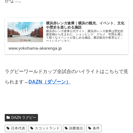
かな…。
横浜赤レンガ倉庫｜横浜の観光、イベント、文化
や歴史を楽しめる施設
横浜赤レンガ倉庫公式サイト。横浜赤レンガ倉庫は歴史的
建造物から生まれた、ショッピング、グルメ、年間を通じ
て様々なイベントが楽しめる施設。横浜観光や夜景などデ
ートにもピッタリ。
www.yokohama-akarenga.jp
ラグビーワールドカップ全試合のハイライトはこちらで見
られます→
DAZN（ダゾーン）
DAZN ラグビー
日本代表
スコットランド
決勝進出
条件