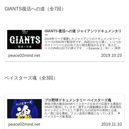
GIANTS復活への道（全7回）
GIANTS 復活への道 ジャイアンツドキュメンタリ
ー
2019年リーグ優勝したジャイアンツのドキュメンタリーシ
リーズがDAZNで配信中です。内容がかなり濃く、いくつか
のストーリーにわかれており順次配信されます。各エピソ
ードの内容は以下の通りです。 ＜Episode 1：兆し＞ 球団
ワースト...
peace02mind.net
2019.10.23
ベイスターズ魂（全3回）
プロ野球ドキュメンタリー ベイスターズ魂
神奈川県の横浜DeNAベイスターズを全力で応援する番組が
DAZNで配信しています。選手との接触機会が多い荒波翔氏
がインタビュアーとして選手たちの試合中の表情とは違っ
た一面に迫る番組。ファン必見の番組となっています。 ▼
ベイスターズ魂 配信...
peace02mind.net
2019.11.10