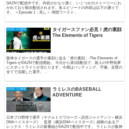
DAZNで配信中です。内容がかなり濃く、いくつかのストーリーにわ
かれており順次配信されます。各エピソードの内容は以下の通りで
す。 ＜Episode 1：兆し＞ 球団ワースト...
タイガースファン必見！虎の素顔
DAZN プロ野球
The Elements of Tigers
阪神タイガースの選手の素顔に迫る「虎の素顔」-The Elements of
Tigers-がDAZNで配信開始。 今日から第1回配信で、新人の中野拓夢
にスポットライトが当たります。今期はバッティング、守備、走塁の
全てで活躍した選手。...
ラミレスのBASEBALL
DAZN プロ野球
ADVENTURE
日本プロ野球で選手（ヤクルトスワローズ～読売ジャイアンツ～横浜
DNAベイスターズ）、監督（横浜DNAベイスターズ）経験のあるア
レックス・ラミレスの新番組がDAZNで配信中です。 ラミレスが阪神