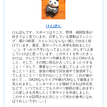
けんぽん
けんぽんです。スポーツはテニス、野球、格闘技系が
好きでよく見ています。日常している運動はランニン
グ。週2~3程度、ストレスにならない感じでゆるく続
けています。最近、昔やっていた卓球を始めました(
´◡` )。すっかり下手になってましたが、少しずつ上達
していけばと思っています。このサイトを作ったきっ
かけは、テレビでスポーツ中継を見ているとCMが入る
こと。そして、その間に得点が入ってしまったりする
こと！！そして、重要なシーンを逃してしまったりす
ること！！また、放送の都合で試合途中で放送終了し
てしまうこと！！仕方のないことですが、これが歯が
ゆくて…。DAZNならライブ中継がCMなしで最後まで
見られますし、インターネットが接続できれば外出先
などで、いつでもどこでもスポーツ観戦が楽しめます♪
この楽しさを共有したくて本サイトを作成しました。
このサイトが訪問された方にとって何かの参考になれ
ばうれしいです( ･◡･ )