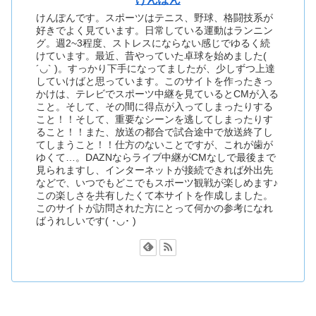
けんぽんです。スポーツはテニス、野球、格闘技系が
好きでよく見ています。日常している運動はランニン
グ。週2~3程度、ストレスにならない感じでゆるく続
けています。最近、昔やっていた卓球を始めました(
´◡` )。すっかり下手になってましたが、少しずつ上達
していけばと思っています。このサイトを作ったきっ
かけは、テレビでスポーツ中継を見ているとCMが入る
こと。そして、その間に得点が入ってしまったりする
こと！！そして、重要なシーンを逃してしまったりす
ること！！また、放送の都合で試合途中で放送終了し
てしまうこと！！仕方のないことですが、これが歯が
ゆくて…。DAZNならライブ中継がCMなしで最後まで
見られますし、インターネットが接続できれば外出先
などで、いつでもどこでもスポーツ観戦が楽しめます♪
この楽しさを共有したくて本サイトを作成しました。
このサイトが訪問された方にとって何かの参考になれ
ばうれしいです( ･◡･ )