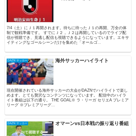
7/4（土）にＪ１再開されます。待ちに待ったＪ１の再開、万全の体
制で観戦準備です。 すでにＪ２，Ｊ２は再開しているのでライブ配
信が視聴でき、見逃し配信も視聴できるようになっています。エキサ
イティングなゴールシーンだけを集めた「オールゴ...
海外サッカーハイライト
DAZN サッカー
現在開催されている海外サッカーの大会がDAZNでハイライトで楽し
めます。とても贅沢なコンテンツになっています。 配信中のハイラ
イト番組は以下の通り。 THE GOAL※ ラ・リーガ セリエA プレミア
リーグ ※プレミアリーグ...
オマーンvs日本戦の振り返り番組
DAZN サッカー