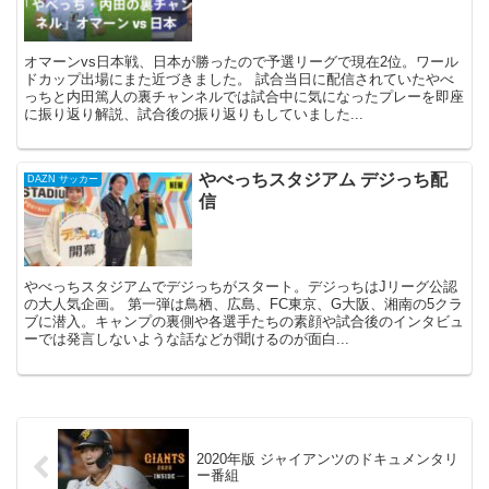
オマーンvs日本戦、日本が勝ったので予選リーグで現在2位。ワール
ドカップ出場にまた近づきました。 試合当日に配信されていたやべ
っちと内田篤人の裏チャンネルでは試合中に気になったプレーを即座
に振り返り解説、試合後の振り返りもしていました...
やべっちスタジアム デジっち配
DAZN サッカー
信
やべっちスタジアムでデジっちがスタート。デジっちはJリーグ公認
の大人気企画。 第一弾は鳥栖、広島、FC東京、G大阪、湘南の5クラ
ブに潜入。キャンプの裏側や各選手たちの素顔や試合後のインタビュ
ーでは発言しないような話などが聞けるのが面白...
2020年版 ジャイアンツのドキュメンタリ
ー番組