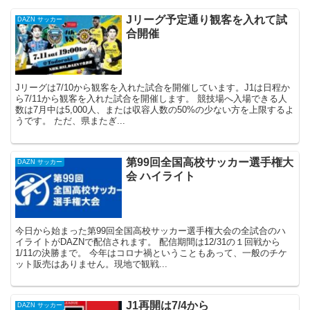
Jリーグ予定通り観客を入れて試
DAZN サッカー
合開催
Jリーグは7/10から観客を入れた試合を開催しています。J1は日程か
ら7/11から観客を入れた試合を開催します。 競技場へ入場できる人
数は7月中は5,000人、または収容人数の50%の少ない方を上限するよ
うです。 ただ、県またぎ...
第99回全国高校サッカー選手権大
DAZN サッカー
会 ハイライト
今日から始まった第99回全国高校サッカー選手権大会の全試合のハ
イライトがDAZNで配信されます。 配信期間は12/31の１回戦から
1/11の決勝まで。 今年はコロナ禍ということもあって、一般のチケ
ット販売はありません。現地で観戦...
J1再開は7/4から
DAZN サッカー