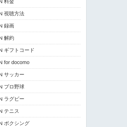
N 料金
ZN 視聴方法
N 録画
N 解約
ZN ギフトコード
 for docomo
ZN サッカー
ZN プロ野球
ZN ラグビー
ZN テニス
ZN ボクシング