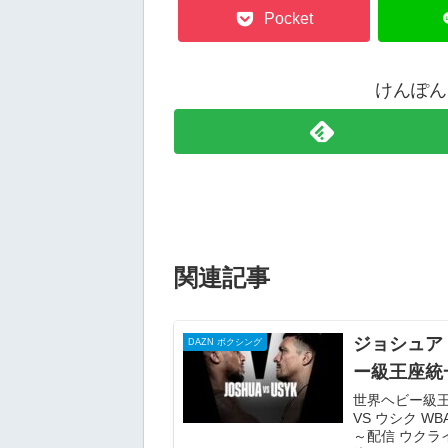
Pocket
けんぽん
関連記事
ジョシュア 
DAZN ボクシング
ー級王座統
世界ヘビー級王
VS ウシク WB
～配信 ウク