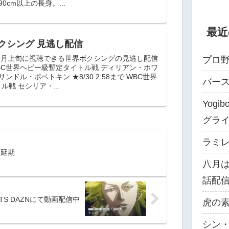
0cm以上の長身。...
最近
クシング 見逃し配信
～9月上旬に視聴できる世界ボクシングの見逃し配信
プロ野
BC世界ヘビー級暫定タイトル戦 ディリアン・ホワ
クサンドル・ポベトキン ★8/30 2:58まで WBC世界
バー
戦 セシリア・...
Yog
グラ
ラミレス
催延期
八月
話配
UTS DAZNにて動画配信中
虎の素
シン・