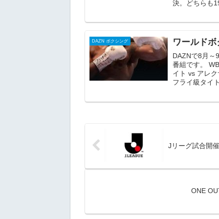
決。どちらも19
ワールドボ
DAZN ボクシング
DAZNで8月
番組です。 W
イト vs アレ
フライ級タイトル
Jリーグ試合開
ONE O