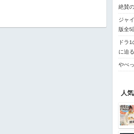
絶賛
ジャイ
版全5
ドラ1
に迫
やべっ
人気