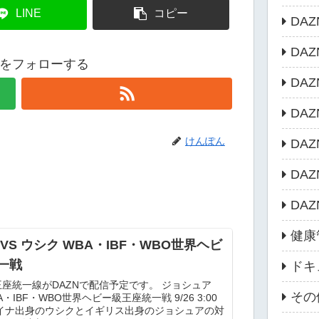
LINE
コピー
DA
DA
をフォローする
DA
DA
けんぽん
DA
DA
DA
健康
VS ウシク WBA・IBF・WBO世界ヘビ
一戦
ドキ
座統一線がDAZNで配信予定です。 ジョシュア
その
A・IBF・WBO世界ヘビー級王座統一戦 9/26 3:00
ライナ出身のウシクとイギリス出身のジョシュアの対