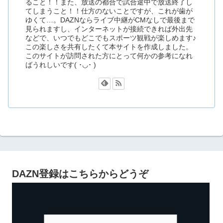
ること！！また、放送の都合で試合途中で放送終了し
てしまうこと！！仕方のないことですが、これが歯が
ゆくて…。DAZNならライブ中継がCMなしで最後まで
見られますし、インターネットが接続できれば外出先
などで、いつでもどこでもスポーツ観戦が楽しめます♪
この楽しさを共有したくて本サイトを作成しました。
このサイトが訪問された方にとって何かの参考になれ
ばうれしいです( ･◡･ )
DAZN登録はこちらからどうぞ