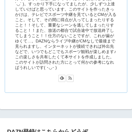
´◡` )。すっかり下手になってましたが、少しずつ上達
していけばと思っています。このサイトを作ったきっ
かけは、テレビでスポーツ中継を見ているとCMが入る
こと。そして、その間に得点が入ってしまったりする
こと！！そして、重要なシーンを逃してしまったりす
ること！！また、放送の都合で試合途中で放送終了し
てしまうこと！！仕方のないことですが、これが歯が
ゆくて…。DAZNならライブ中継がCMなしで最後まで
見られますし、インターネットが接続できれば外出先
などで、いつでもどこでもスポーツ観戦が楽しめます♪
この楽しさを共有したくて本サイトを作成しました。
このサイトが訪問された方にとって何かの参考になれ
ばうれしいです( ･◡･ )
DAZN登録はこちらからどうぞ