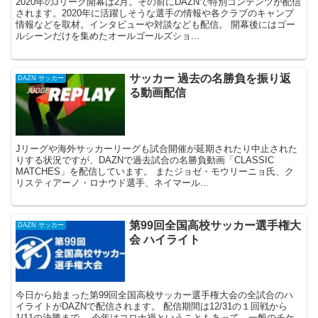
2020年のJリーグ開幕は2月。その前にDAZNで特別コンテンツが配信
されます。2020年に活躍しそうな選手の情報や各クラブのキャンプ
情報などを取材。インタビューや対談なども配信。 開幕後にはゴー
ルシーンだけを集めたオールゴールズショ...
サッカー 過去の名勝負を振り返
DAZN サッカー
る動画配信
Jリーグや海外サッカーリーグも試合開催が延期されたり中止された
りする状況ですが、DAZNで過去試合の名勝負動画「CLASSIC
MATCHES」を配信しています。 またジョゼ・モウリーニョ氏、ク
リスティアーノ・ロナウド選手、ネイマール...
第99回全国高校サッカー選手権大
DAZN サッカー
会 ハイライト
今日から始まった第99回全国高校サッカー選手権大会の全試合のハ
イライトがDAZNで配信されます。 配信期間は12/31の１回戦から
1/11の決勝まで。 今年はコロナ禍ということもあって、一般のチケ