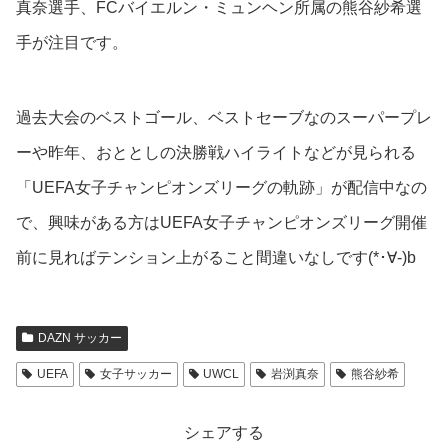
真奈選手、FCバイエルン・ミュンヘン所属の熊谷紗希選
手が注目です。
過去大会のベストゴール、ベストセーブなのスーパープレ
ーや昨年、おととしの決勝戦ハイライトなどが見られる
「UEFA女子チャンピオンズリーグの軌跡」が配信中なの
で、興味がある方はUEFA女子チャンピオンズリーグ開催
前に見ればテンション上がること間違いなしです(*･∀-)b
DAZN サッカー
UEFA
女子サッカー
UWCL
岩渕真奈
熊谷紗希
シェアする