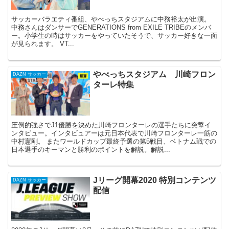
サッカーバラエティ番組、やべっちスタジアムに中務裕太が出演。
中務さんはダンサーでGENERATIONS from EXILE TRIBEのメンバ
ー。小学生の時はサッカーをやっていたそうで、サッカー好きな一面
が見られます。 VT...
やべっちスタジアム 川崎フロン
DAZN サッカー
ターレ特集
圧倒的強さでJ1優勝を決めた川崎フロンターレの選手たちに突撃イ
ンタビュー。インタビュアーは元日本代表で川崎フロンターレ一筋の
中村憲剛。 またワールドカップ最終予選の第5戦目、ベトナム戦での
日本選手のキーマンと勝利のポイントを解説。解説...
Jリーグ開幕2020 特別コンテンツ
DAZN サッカー
配信