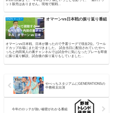
ット販売はありません。現地で観戦...
オマーンvs日本戦の振り返り番組
DAZN サッカー
オマーンvs日本戦、日本が勝ったので予選リーグで現在2位。ワール
ドカップ出場にまた近づきました。 試合当日に配信されていたやべ
っちと内田篤人の裏チャンネルでは試合中に気になったプレーを即座
に振り返り解説、試合後の振り返りもしていました...
やべっちスタジアムにGENERATIONSの
中務裕太出演
今年のロッテが強い秘密がわかる番組