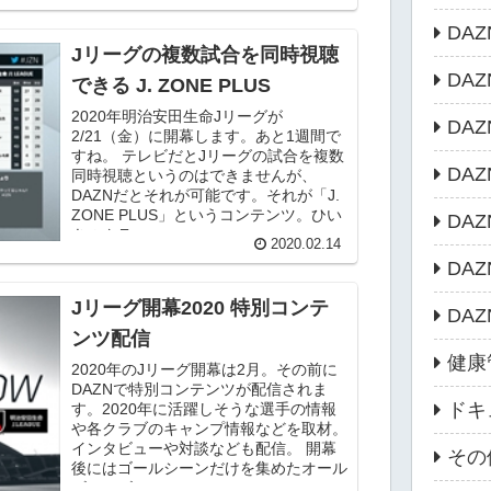
DA
Jリーグの複数試合を同時視聴
DA
できる J. ZONE PLUS
2020年明治安田生命Jリーグが
DA
2/21（金）に開幕します。あと1週間で
すね。 テレビだとJリーグの試合を複数
DA
同時視聴というのはできませんが、
DAZNだとそれが可能です。それが「J.
ZONE PLUS」というコンテンツ。ひい
DA
きのクラ...
2020.02.14
DA
Jリーグ開幕2020 特別コンテ
DA
ンツ配信
健康
2020年のJリーグ開幕は2月。その前に
DAZNで特別コンテンツが配信されま
ドキ
す。2020年に活躍しそうな選手の情報
や各クラブのキャンプ情報などを取材。
インタビューや対談なども配信。 開幕
その
後にはゴールシーンだけを集めたオール
ゴールズショ...