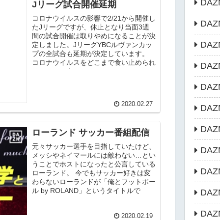
DAZ
Jリーグ試合開催延期
コロナウイルスの影響で2/21から開催し
DA
たJリーグですが、休止となり当面3週
間の試合開催は取りやめになることが決
DAZ
定しました。JリーグYBCルヴァンカッ
プの全試合も延期が決定しています。
コロナウイルスをどこまで食い止められ
DAZ
るか？という...
DA
2020.02.27
DAZN
DA
ローランド サッカー番組配信
元々サッカー選手を目指していたけど、
DA
メッシやネイマールには敵わない…とい
うことでホストになったと公言している
DA
ローランド。 今でもサッカー好きは変
わらないローランドが「俺とフットボー
ル by ROLAND」というタイトルで
DA
YouTube...
DA
2020.02.19