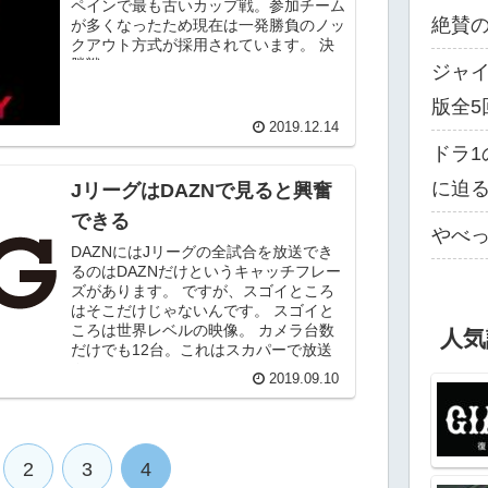
ペインで最も古いカップ戦。参加チーム
絶賛
が多くなったため現在は一発勝負のノッ
クアウト方式が採用されています。 決
勝戦...
ジャイ
版全5
2019.12.14
ドラ1
に迫
JリーグはDAZNで見ると興奮
できる
やべっ
DAZNにはJリーグの全試合を放送でき
るのはDAZNだけというキャッチフレー
ズがあります。 ですが、スゴイところ
はそこだけじゃないんです。 スゴイと
ころは世界レベルの映像。 カメラ台数
人気
だけでも12台。これはスカパーで放送
さ...
2019.09.10
2
3
4