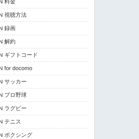
N 料金
ZN 視聴方法
N 録画
N 解約
ZN ギフトコード
 for docomo
ZN サッカー
ZN プロ野球
ZN ラグビー
ZN テニス
ZN ボクシング