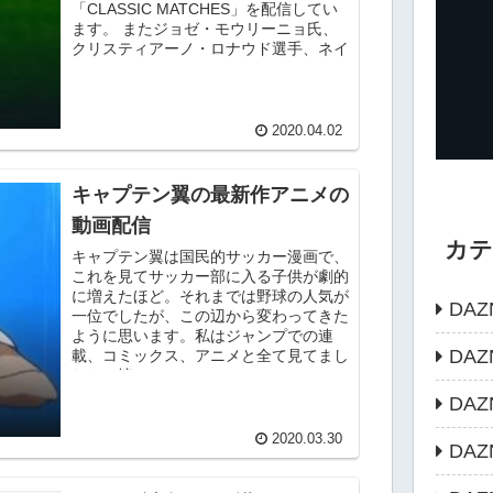
「CLASSIC MATCHES」を配信してい
ます。 またジョゼ・モウリーニョ氏、
クリスティアーノ・ロナウド選手、ネイ
マール...
2020.04.02
キャプテン翼の最新作アニメの
動画配信
カ
キャプテン翼は国民的サッカー漫画で、
これを見てサッカー部に入る子供が劇的
に増えたほど。それまでは野球の人気が
DAZ
一位でしたが、この辺から変わってきた
ように思います。私はジャンプでの連
DA
載、コミックス、アニメと全て見てまし
たね、懐かしい～。 ...
DA
2020.03.30
DA