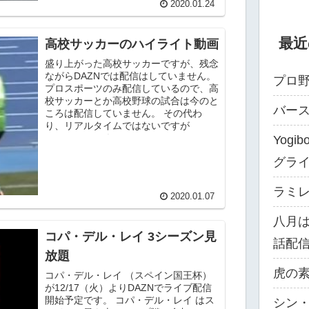
2020.01.24
最近
高校サッカーのハイライト動画
盛り上がった高校サッカーですが、残念
ながらDAZNでは配信はしていません。
プロ野
プロスポーツのみ配信しているので、高
校サッカーとか高校野球の試合は今のと
バー
ころは配信していません。 その代わ
り、リアルタイムではないですが
YouTubeでいくつか...
Yog
グラ
ラミレス
2020.01.07
八月
コパ・デル・レイ 3シーズン見
話配
放題
虎の素
コパ・デル・レイ （スペイン国王杯）
が12/17（火）よりDAZNでライブ配信
開始予定です。 コパ・デル・レイ はス
シン・