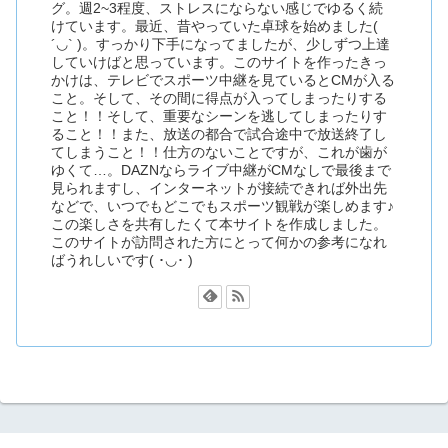
グ。週2~3程度、ストレスにならない感じでゆるく続
けています。最近、昔やっていた卓球を始めました(
´◡` )。すっかり下手になってましたが、少しずつ上達
していけばと思っています。このサイトを作ったきっ
かけは、テレビでスポーツ中継を見ているとCMが入る
こと。そして、その間に得点が入ってしまったりする
こと！！そして、重要なシーンを逃してしまったりす
ること！！また、放送の都合で試合途中で放送終了し
てしまうこと！！仕方のないことですが、これが歯が
ゆくて…。DAZNならライブ中継がCMなしで最後まで
見られますし、インターネットが接続できれば外出先
などで、いつでもどこでもスポーツ観戦が楽しめます♪
この楽しさを共有したくて本サイトを作成しました。
このサイトが訪問された方にとって何かの参考になれ
ばうれしいです( ･◡･ )