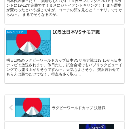
日本代表勝った！！ 素晴らしいです！世界ランキング2位のアイルラ
ンドに19-12で完勝です！まさにジャイアントキリング！！ また歴史
が変わったという感じですが、コーチの顔を見ると「ニヤリ」ですか
らね～。 まるでそうなるのが...
10/5は日本VSサモア戦
DAZN ラグビー
明日10/5のラグビーワールドカップ日本VSサモア戦は19:15から日本
テレビで放送されます。休日だし、試合会場でもパブリックビューイ
ングでも盛り上がりそうですね～。天気もよさそう。 贅沢言わせて
もらえば勝つだけでなく、得点も多く取っ...
ラグビーワールドカップ 決勝戦