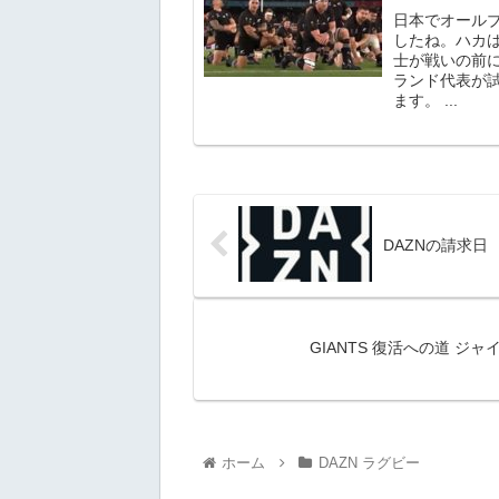
日本でオール
したね。ハカ
士が戦いの前
ランド代表が
ます。 ...
DAZNの請求日
GIANTS 復活への道 ジ
ホーム
DAZN ラグビー