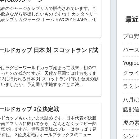
代表のジャージがレプリカで販売されています。こ
ル飲みながら応援したいものですね！ カンタベリー
最近
レプリカジャージ ホーム RWC2019 JAPA... 価
プロ野
バー
ールドカップ 日本 対 スコットランド試
Yog
合はラグビーワールドカップ始まって以来、初の中
グラ
まったのが残念ですが、天候が原因では仕方ありま
0/13に行われる日本 対 スコットランド戦も台風の影
いましたが、予定通り実施することに決...
ラミレス
八月
ールドカップ 3位決定戦
話配
ルドカップもいよいよ大詰めです。日本代表が決勝
虎の素
で南アフリカに敗れてから、なんとなくラグビー熱
る気がしますが、世界最高峰のプレーはやっぱり見
すね。 3位決定戦はオールブラックスのニュー
シン・