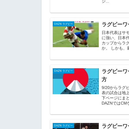
ジ...
ラグビーワ
DAZN ラグビー
日本代表はサモ
に強い、日本
カップからラ
か。 しかも、
ラグビーワ
DAZN ラグビー
方
9/20からラ
表の試合は地
下ページにまと
DAZNではC
ラグビーワ
DAZN ラグビー