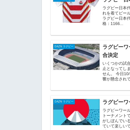
ラグビー日本
れを着てビー
ラグビー日本代表
格：1166...
ラグビーワ
DAZN ラグビー
合決定
いくつかの試
止となってし
せん。 今日1
響が懸念されて
ラグビーワ
DAZN ラグビー
ラグビーワー
トーナメント
がしぼんでい
ていて楽しいで