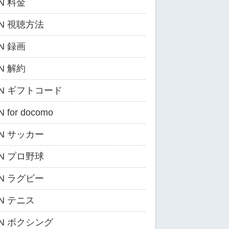
N 料金
ZN 視聴方法
N 録画
N 解約
ZN ギフトコード
 for docomo
ZN サッカー
ZN プロ野球
ZN ラグビー
ZN テニス
ZN ボクシング