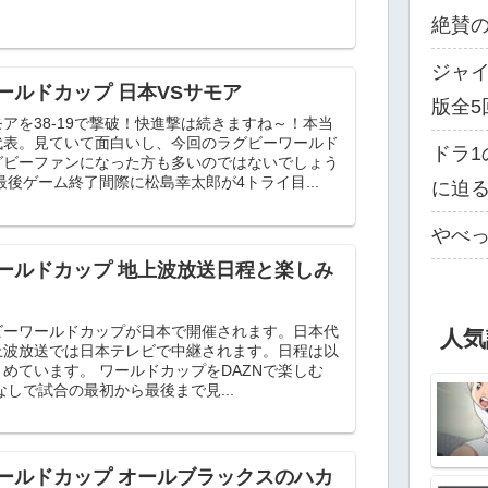
絶賛
ジャイ
ールドカップ 日本VSサモア
版全5
アを38-19で撃破！快進撃は続きますね～！本当
代表。見ていて面白いし、今回のラグビーワールド
ドラ1
グビーファンになった方も多いのではないでしょう
最後ゲーム終了間際に松島幸太郎が4トライ目...
に迫
やべっ
ールドカップ 地上波放送日程と楽しみ
グビーワールドカップが日本で開催されます。日本代
人気
上波放送では日本テレビで中継されます。日程は以
めています。 ワールドカップをDAZNで楽しむ
Mなしで試合の最初から最後まで見...
ールドカップ オールブラックスのハカ