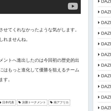
DAZ
DA
DAZ
させてくれなかったような気がします。
DAZ
しれませんね。
DA
DAZN
メントへ進出したのは今回初の歴史的出
DA
にはもっと進化して優勝を狙えるチーム
DA
ます。
DA
DA
日本代表
決勝トーナメント
南アフリカ
DA