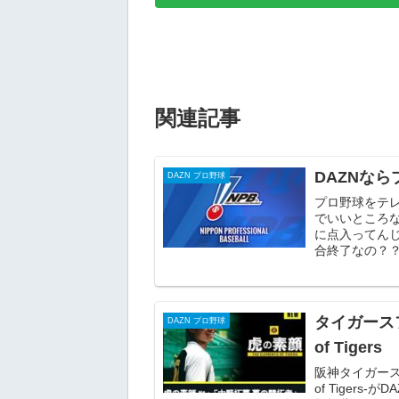
関連記事
DAZNな
DAZN プロ野球
プロ野球をテ
でいいところな
に点入ってん
合終了なの？？
タイガースフ
DAZN プロ野球
of Tigers
阪神タイガースの
of Tiger