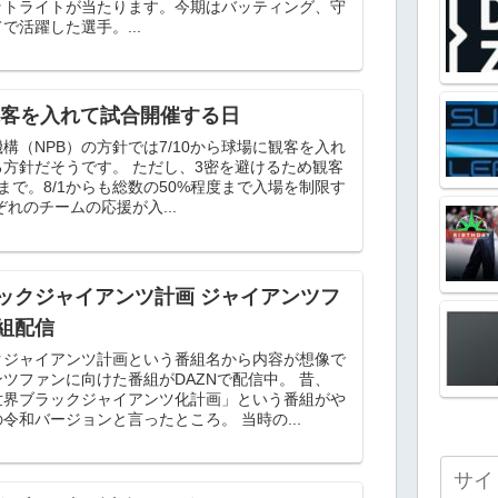
ットライトが当たります。今期はバッティング、守
で活躍した選手。...
観客を入れて試合開催する日
構（NPB）の方針では7/10から球場に観客を入れ
方針だそうです。 ただし、3密を避けるため観客
0人まで。8/1からも総数の50%程度まで入場を制限す
ぞれのチームの応援が入...
ックジャイアンツ計画 ジャイアンツフ
組配信
クジャイアンツ計画という番組名から内容が想像で
ツファンに向けた番組がDAZNで配信中。 昔、
世界ブラックジャイアンツ化計画」という番組がや
令和バージョンと言ったところ。 当時の...