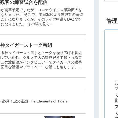
無観客の練習試合を配信
野球が開幕予定でしたが、コロナウイルス感染拡大を
なりました。 そこで、本日3/20より無観客の練習
ことになりましたが、そのライブ中継がDAZNで
管理
になりました。 その場で見ら...
阪神タイガーストーク番組
う阪神タイガースの選手とトークを繰り広げる番組
信しています。 グルメで大の野球好きで知られる芸
シュの渡部健がインタビュアーでタイガースの選手
面目な話題やプライベートな話にも迫ります。...
！虎の素顔 The Elements of Tigers