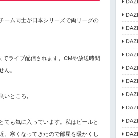
DAZ
DA
チーム同士が日本シリーズで両リーグの
DAZ
DAZ
DA
までライブ配信されます。CMや放送時間
DAZN
せん。
DA
DA
良いところ。
DA
DA
とても気に入っています。私はビールと
DA
近、寒くなってきたので部屋を暖かくし