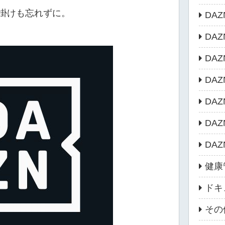
掛けも忘れずに。
DA
DA
DA
DA
DA
DA
DA
健康
ドキ
その