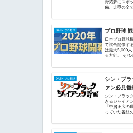
野拓夢にスポ
備、走塁の全て
プロ野球 
DAZN プロ野球
日本プロ野球機
て試合開催する
は最大5,00
る方針。 それ
シン・ブラ
DAZN プロ野球
ァン必見番
シン・ブラッ
きるジャイアン
「中居正広の
っていた番組の