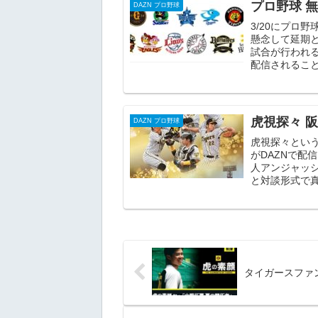
プロ野球 
DAZN プロ野球
3/20にプロ
懸念して延期と
試合が行われる
配信されること
虎視探々 
DAZN プロ野球
虎視探々とい
がDAZNで配
人アンジャッ
と対談形式で真
タイガースファン必見