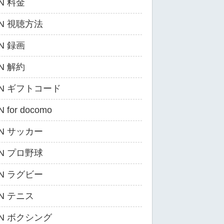
N 料金
ZN 視聴方法
N 録画
N 解約
ZN ギフトコード
 for docomo
ZN サッカー
ZN プロ野球
ZN ラグビー
ZN テニス
ZN ボクシング