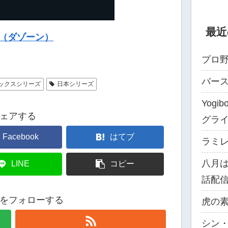
最近
N（ダゾーン）
プロ野
バー
ックスシリーズ
日本シリーズ
Yog
ェアする
グラ
Facebook
はてブ
ラミレス
八月
LINE
コピー
話配
をフォローする
虎の素
シン・