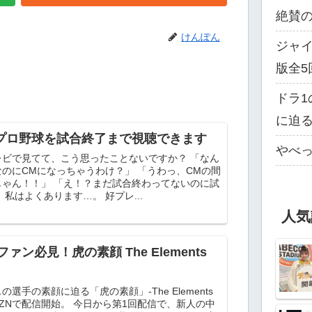
絶賛
けんぽん
ジャイ
版全5
ドラ1
に迫
らプロ野球を試合終了まで視聴できます
やべっ
レビで見てて、こう思ったことないですか？ 「なん
のにCMになっちゃうわけ？」 「うわっ、CMの間
じゃん！！」 「え！？まだ試合終わってないのに試
 私はよくあります…。 好プレ...
人気
ァン必見！虎の素顔 The Elements
選手の素顔に迫る「虎の素顔」-The Elements
s-がDAZNで配信開始。 今日から第1回配信で、新人の中