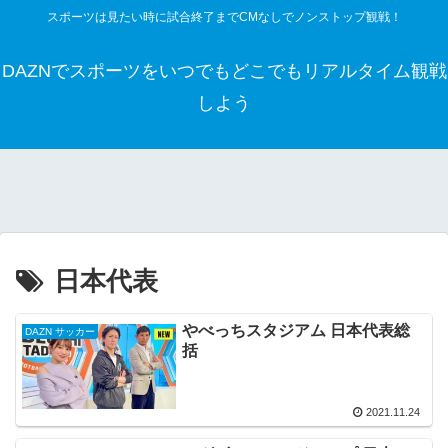
スポーツは見たい時に試合終了までCMなしでノンストップ観戦！
DAZNでスポーツをいつでもどこでもリアルタイム観戦
しよう
日本代表
やべっちスタジアム 日本代表総
DAZN サッカー
括
2021.11.24