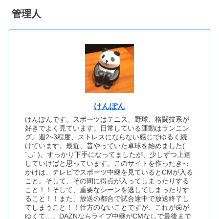
管理人
けんぽん
けんぽんです。スポーツはテニス、野球、格闘技系が
好きでよく見ています。日常している運動はランニン
グ。週2~3程度、ストレスにならない感じでゆるく続
けています。最近、昔やっていた卓球を始めました(
´◡` )。すっかり下手になってましたが、少しずつ上達
していけばと思っています。このサイトを作ったきっ
かけは、テレビでスポーツ中継を見ているとCMが入る
こと。そして、その間に得点が入ってしまったりする
こと！！そして、重要なシーンを逃してしまったりす
ること！！また、放送の都合で試合途中で放送終了し
てしまうこと！！仕方のないことですが、これが歯が
ゆくて…。DAZNならライブ中継がCMなしで最後まで